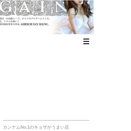
방스 만두 バンス・キョザ
カンナムNo.1のキョザがうまい店