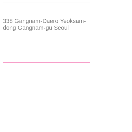
住所
338 Gangnam-Daero Yeoksam-
dong Gangnam-gu Seoul
​電話
02-567-8383
​地図