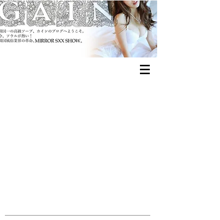
교대이층집 キョデイツンジッ
プ