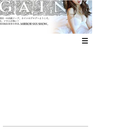
​뽕나무쟁이족발 ポンナムゼン
イジョクバル